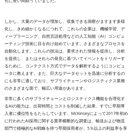
究に長い間頼っていました。
しかし、大量のデータが増加し、収集できる洞察がますます多様
化し、きめ細かくなるにつれて、これらの企業は、機械学習、デ
ィープラーニング、自然言語処理などの人工知能（AI）コンピュ
ーティング技術に目を向け始めています。さまざまなプロセスを
自動化します。これらの技法は、要求された情報を提供し、分析
を提供し、またはそれらの発見に基づいてイベントをトリガーす
るために、コンテクスト方式でデータを解析するようにコンピュ
ータに教えます。また、巨大なデータセットを迅速に分析するの
にも非常に適しており、サプライチェーンやロジスティクス業務
のさまざまな面で、幅広い用途があります。
非常に多くのサプライチェーンとロジスティクス機能を合理化す
るAIの能力は、出荷時間とコストを削減した結果、すでに早期導
入者に優位性をもたらしています。McKinseyによって2017年初め
に行われた
AI採用に関する業界横断的な調査
は、輸送および物流
部門で積極的なAI戦略を持つ早期採用者が、5％以上の利益率を享