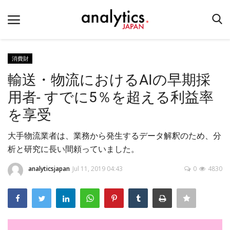
消費財
輸送・物流におけるAIの早期採
ホーム
用者- すでに5％を超える利益率
お問い合わせ
を享受
テクノロジー
大手物流業者は、業務から発生するデータ解釈のため、分
産業
析と研究に長い間頼っていました。
イベント
analyticsjapan
Jul 11, 2019 04:43
0
4830
教育
企業リンク
Login