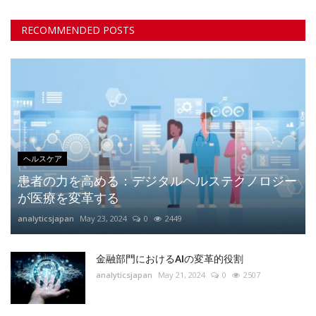
RECOMMENDED POSTS
ヘルスケア
患者の力を高める：デジタルヘルステクノロジー
が医療を変革する
analyticsjapan
May 23, 2024
0
2449
金融部門におけるAIの変革的役割
analyticsjapan
May 21, 2024
0
2507