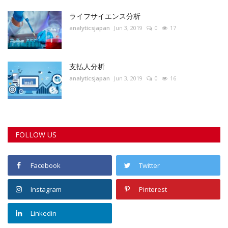
ライフサイエンス分析
analyticsjapan
Jun 3, 2019
0
17
支払人分析
analyticsjapan
Jun 3, 2019
0
16
FOLLOW US
Facebook
Twitter
Instagram
Pinterest
Linkedin