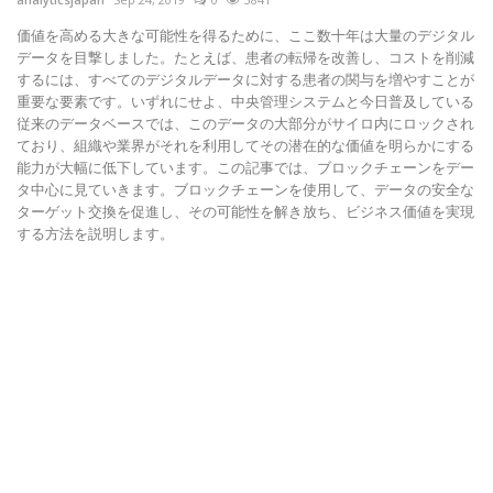
価値を高める大きな可能性を得るために、ここ数十年は大量のデジタル
データを目撃し​​ました。たとえば、患者の転帰を改善し、コストを削減
するには、すべてのデジタルデータに対する患者の関与を増やすことが
重要な要素です。いずれにせよ、中央管理システムと今日普及している
従来のデータベースでは、このデータの大部分がサイロ内にロックされ
ており、組織や業界がそれを利用してその潜在的な価値を明らかにする
能力が大幅に低下しています。この記事では、ブロックチェーンをデー
タ中心に見ていきます。ブロックチェーンを使用して、データの安全な
ターゲット交換を促進し、その可能性を解き放ち、ビジネス価値を実現
する方法を説明します。
an
よ
化
A
ナラ
る
ミ
質
自
性