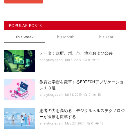
POPULAR POSTS
This Week
This Month
This Year
データ：政府、州、市、地方および公共
analyticsjapan
Jun 3, 2019
0
42
教育と学習を変革するEDTECHアプリケーショ
ン１３選
analyticsjapan
Jul 11, 2019
0
18
患者の力を高める：デジタルヘルステクノロジ
ーが医療を変革する
analyticsjapan
May 23, 2024
0
18