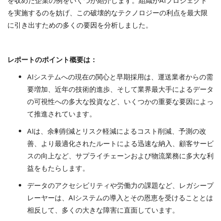
を収めた企業の例をいくつか紹介します。組織がAIプロジェクト
を実施するのを妨げ、この破壊的なテクノロジーの利点を最大限
に引き出すための多くの要因を分析しました。
レポートのポイント概要は：
AIシステムへの現在の関心と早期採用は、運送業者からの需
要増加、近年の技術的進歩、そして業界最大手によるデータ
の可視性への多大な投資など、いくつかの重要な要因によっ
て推進されています。
AIは、余剰削減とリスク軽減によるコスト削減、予測の改
善、より最適化されたルートによる迅速な納入、顧客サービ
スの向上など、サプライチェーンおよび物流業務に多大な利
益をもたらします。
データのアクセシビリティや労働力の課題など、レガシープ
レーヤーは、AIシステムの導入とその恩恵を受けることとは
相反して、多くの大きな障害に直面しています。