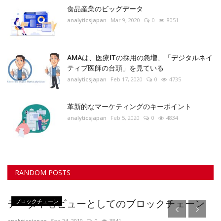
食品産業のビッグデータ
analyticsjapan
Mar 9, 2020
0
8051
AMAは、医療ITの採用の急増、「デジタルネイ
ティブ医師の台頭」を見ている
analyticsjapan
Feb 17, 2020
0
4735
革新的なマーケティングのキーポイント
analyticsjapan
Feb 5, 2020
0
4834
RANDOM POSTS
ブロックチェーン
データ中心ビューとしてのブロックチェーン
analyticsjapan
Sep 24, 2019
0
3841