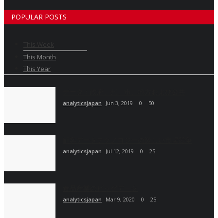
POPULAR POSTS
This Week
This Month
This Year
データ：政府、州、市、地方および公共
analyticsjapan
Jun 3, 2019
0
50
顧客データテクノロジーの激しい市場競争
analyticsjapan
Jul 12, 2019
0
25
食品産業のビッグデータ
analyticsjapan
Mar 9, 2020
0
25