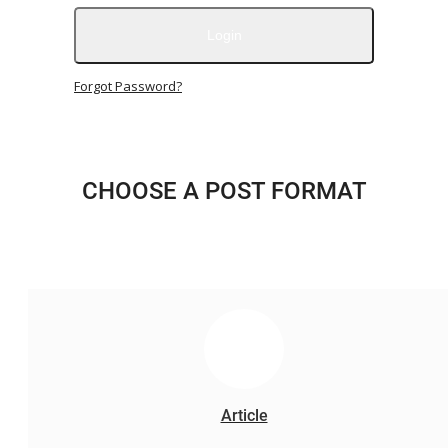
ヘルスケア
Login
消費財
Forgot Password?
保険
金融業務
不動産
CHOOSE A POST FORMAT
テレコム
ファッション
食べ物と飲み物
食料品
イベント
教育
企業リンク
Login
Article
Register