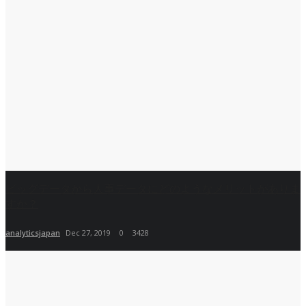
ビッグデータから人事データにどのようなメリットがありま
すか？
analyticsjapan
Dec 27, 2019
0
3428