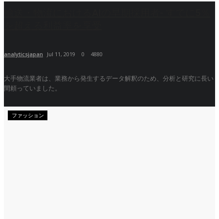
輸送・物流におけるAIの早期採用者- すでに5％
を超える利益率を享受
analyticsjapan
Jul 11, 2019
0
4880
大手物流業者は、業務から発生するデータ解釈のため、分析と研究に長い
間頼っていました。
ファッション