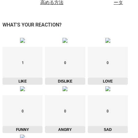
高める方法
ータ
WHAT'S YOUR REACTION?
1
0
0
LIKE
DISLIKE
LOVE
0
0
0
FUNNY
ANGRY
SAD