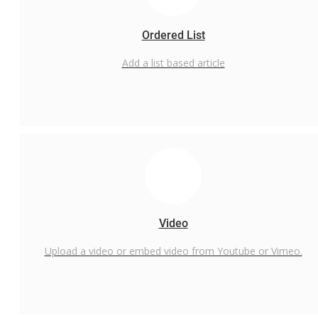
Ordered List
Add a list based article
Video
Upload a video or embed video from Youtube or Vimeo.