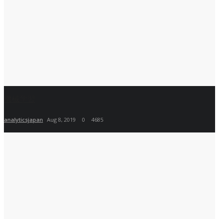
機械学習
analyticsjapan
Aug 8, 2019
0
4685