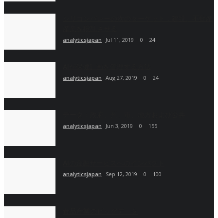
シリコンバレーの次のターゲット：建設、不動産
産業を撹乱させる
analyticsjapan
Jul 11, 2019
0
24
AIが保健計画を管理する方法
analyticsjapan
Aug 27, 2019
0
24
データ：政府、州、市、地方および公共
analyticsjapan
Jun 3, 2019
0
155
AIの金融サービスへのインパクト
analyticsjapan
Sep 12, 2019
0
100
食品産業のビッグデータ