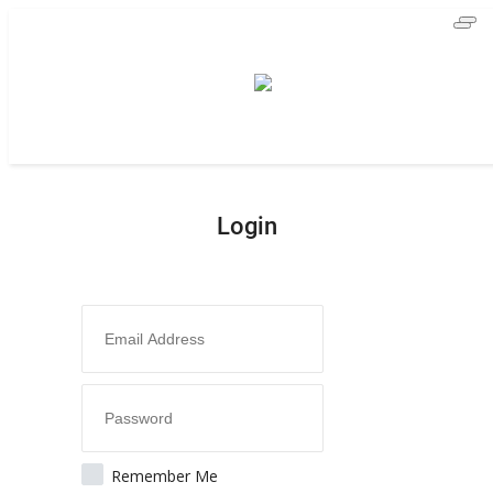
ホーム
お問い合わせ
テクノロジー
Login
All
人工知能
機械学習
ブロックチェーン
データセット
産業
All
Remember Me
産業全般