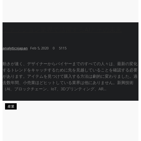
ファッション業界で活躍するAIとその未来
analyticsjapan
Feb 5, 2020
0
5115
動きが速く、デザイナーからバイヤーまでのすべての人々は、最新の変化
するトレンドをキャッチするために先を見越していることを確認する必要
があります。アイテムを見つけて購入する方法は劇的に変わりました。過
去数年間、小売業ほどヒットしている業界は他にありません。新興技術
（AI、ブロックチェーン、IoT、3Dプリンティング、AR...
産業