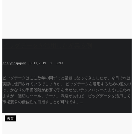
ビッグデータを活用した産業６例
analyticsjapan
Jul 11, 2019
0
5398
ビッグデータはここ数年の間ずっと話題になってきましたが、今日それは
実際に使用されているでしょうか。 ビッグデータを適用するための道のり
は、かなりの準備段階が必要で手を出せないテクノロジーのように思われ
ますが、適切なツール、チーム、戦略があれば、ビッグデータを活用して
市場競争の優位性を目指すことが可能です。...
教育