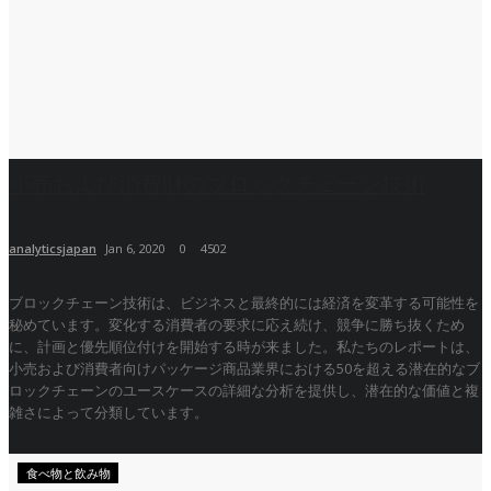
小売および消費財のブロックチェーン技術
analyticsjapan
Jan 6, 2020
0
4502
ブロックチェーン技術は、ビジネスと最終的には経済を変革する可能性を
秘めています。変化する消費者の要求に応え続け、競争に勝ち抜くため
に、計画と優先順位付けを開始する時が来ました。私たちのレポートは、
小売および消費者向けパッケージ商品業界における50を超える潜在的なブ
ロックチェーンのユースケースの詳細な分析を提供し、潜在的な価値と複
雑さによって分類しています。
食べ物と飲み物