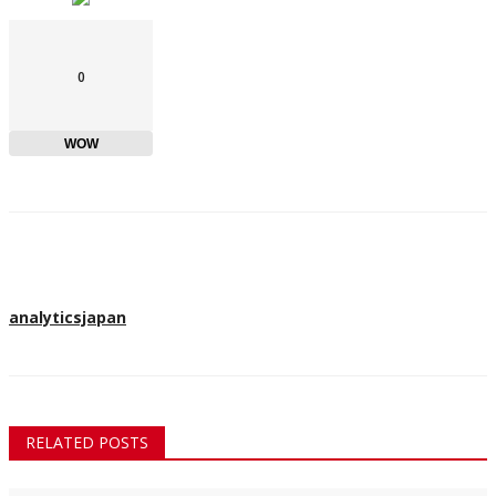
0
WOW
analyticsjapan
RELATED POSTS