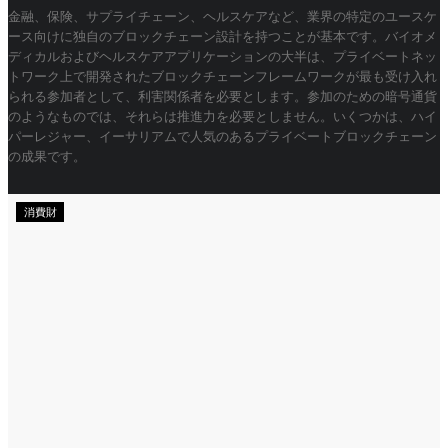
金融、保険、サプライチェーン、ヘルスケアなど、業界の特定のユースケ
ース向けに独自のブロックチェーン設計を持つことが基本です。バイオメ
ディカルおよびヘルスケアアプリケーションの大半は、プライベートネッ
トワーク上で開発されたブロックチェーンフレームワークが最も受け入れ
られる参加者として、利害関係者を必要とします。参加のための暗号通貨
のようなものでは、それらは推進力を必要としません。いくつかは、ハイ
パーレジャー、イーサリアムで人気のあるプライベートブロックチェーン
の成果です。
消費財