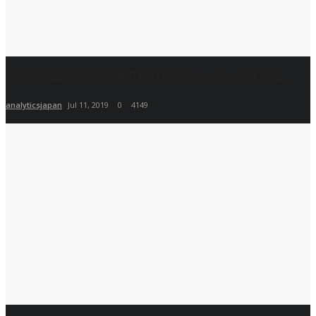
教育と学習を変革するEDTECHアプリケーション１３選
analyticsjapan
Jul 11, 2019
0
4149