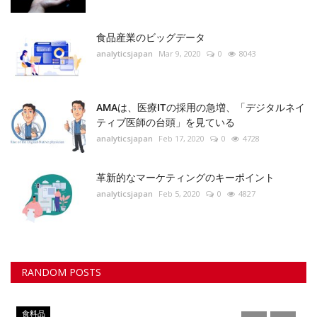
食品産業のビッグデータ
analyticsjapan
Mar 9, 2020
0
8043
AMAは、医療ITの採用の急増、「デジタルネイ
ティブ医師の台頭」を見ている
analyticsjapan
Feb 17, 2020
0
4728
革新的なマーケティングのキーポイント
analyticsjapan
Feb 5, 2020
0
4827
RANDOM POSTS
機械学習