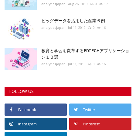
analyticsjapan
Aug 26, 2019
0
17
ビッグデータを活用した産業６例
analyticsjapan
Jul 11, 2019
0
16
教育と学習を変革するEDTECHアプリケーショ
ン１３選
analyticsjapan
Jul 11, 2019
0
16
FOLLOW US
Facebook
Twitter
Instagram
Pinterest