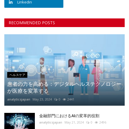
Linkedin
RECOMMENDED POSTS
ヘルスケア
患者の力を高める：デジタルヘルステクノロジー
が医療を変革する
analyticsjapan
May 23, 2024
0
2441
金融部門におけるAIの変革的役割
analyticsjapan
May 21, 2024
0
2496