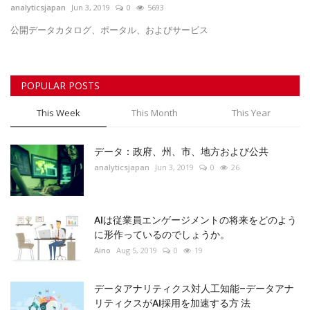
Register
analyticsjapan
Jun 3, 2019
0
5693
公開データカタログ、ポータル、およびサービス
POPULAR POSTS
This Week
This Month
This Year
データ：政府、州、市、地方および公共
analyticsjapan
Jun 3, 2019
0
26
AIは従業員エンゲージメントの将来をどのよう
に形作っているのでしょうか。
Aino
Aug 5, 2019
0
19
データアナリティクス対人工知能–データアナ
リティクスがAI採用を加速する方 法