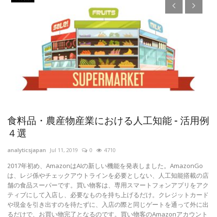
機械学習のワークフロー
analyticsjapan
Dec 20, 2019
0
5270
本番環境での機械学習は5つのフェーズで行われます。 （業界のチーム
や企業間で標準化されたベストプラクティスはほとんどありません。ほ
とんどの機械学習システムはアドホックです）。
例
an
ヒ
依
o
れ
店
こ
ク
職
ド
出
ト