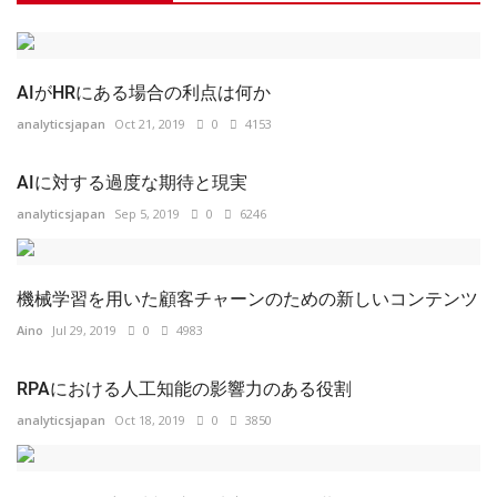
AIがHRにある場合の利点は何か
analyticsjapan
Oct 21, 2019
0
4153
AIに対する過度な期待と現実
analyticsjapan
Sep 5, 2019
0
6246
機械学習を用いた顧客チャーンのための新しいコンテンツ
Aino
Jul 29, 2019
0
4983
RPAにおける人工知能の影響力のある役割
analyticsjapan
Oct 18, 2019
0
3850
データ：政府、州、市、地方および公共
analyticsjapan
Jun 3, 2019
0
5693