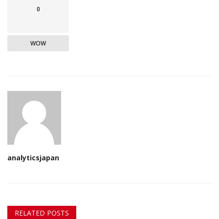
0
WOW
analyticsjapan
RELATED POSTS