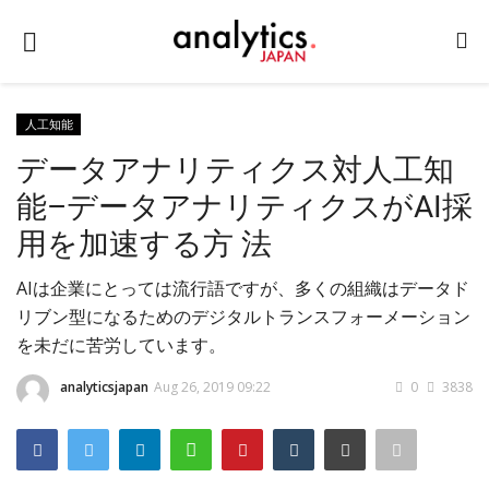
人工知能
データアナリティクス対人工知
ホーム
能–データアナリティクスがAI採
お問い合わせ
用を加速する方 法
テクノロジー
AIは企業にとっては流行語ですが、多くの組織はデータド
産業
リブン型になるためのデジタルトランスフォーメーション
イベント
を未だに苦労しています。
教育
analyticsjapan
Aug 26, 2019 09:22
0
3838
企業リンク
Login