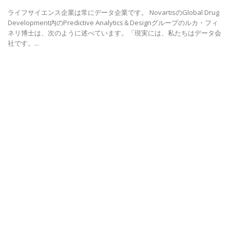
an
患者
保
界
も
業
な
ル
の
の
価
今
り
す
TAGS
グローバル
プライバシー
＃人事
食品産業