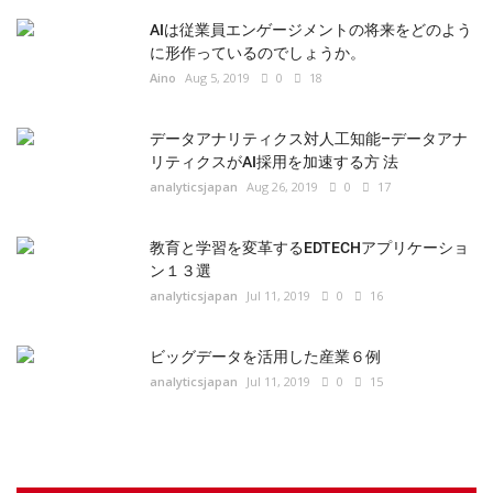
データアナリティクス対人工知能–データアナ
リティクスがAI採用を加速する方 法
analyticsjapan
Aug 26, 2019
0
17
教育と学習を変革するEDTECHアプリケーショ
ン１３選
analyticsjapan
Jul 11, 2019
0
16
ビッグデータを活用した産業６例
analyticsjapan
Jul 11, 2019
0
15
FOLLOW US
Facebook
Twitter