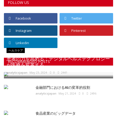
Instagram
Pinterest
Linkedin
ヘルスケア
患者の力を高める：デジタルヘルステクノロジー
が医療を変革する
RECOMMENDED POSTS
analyticsjapan
May 23, 2024
0
2441
金融部門におけるAIの変革的役割
analyticsjapan
May 21, 2024
0
2496
食品産業のビッグデータ
analyticsjapan
Mar 9, 2020
0
8043
AMAは、医療ITの採用の急増、「デジタルネイ
ティブ医師の台頭」を見ている