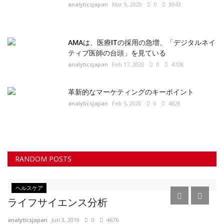
analyticsjapan
Feb 17, 2020
0
4728
革新的なマーケティングのキーポイント
analyticsjapan
Feb 5, 2020
0
4828
RANDOM POSTS
ヘルスケア
ライフサイエンス分析
analyticsjapan
Jun 3, 2019
0
4676
ライフサイエンス企業は常にデータ企業です。 NovartisのGlobal Drug
Development内のPredictive Analytics＆Designグループのルカ・フィ
ネリ博士は、次のように述べています。「現実には、私たちはデータ会
社です。...