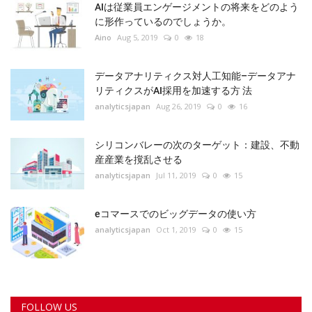
AIは従業員エンゲージメントの将来をどのよう
に形作っているのでしょうか。
Aino
Aug 5, 2019
0
18
データアナリティクス対人工知能–データアナ
リティクスがAI採用を加速する方 法
analyticsjapan
Aug 26, 2019
0
16
シリコンバレーの次のターゲット：建設、不動
産産業を撹乱させる
analyticsjapan
Jul 11, 2019
0
15
eコマースでのビッグデータの使い方
analyticsjapan
Oct 1, 2019
0
15
FOLLOW US