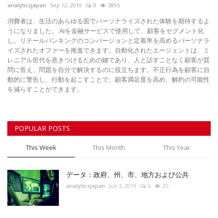
Register
analyticsjapan
Sep 12, 2019
0
3895
消費者は、生活のあらゆる面でパーソナライズされた体験を期待するよ
うになりました。 AIを金融サービスで使用して、顧客をセグメント化
し、リテールバンキングのコンバージョンと定着​​率を高めるパーソナラ
イズされたオファーを推進できます。自動化されたエージェントは、ミ
レニアル世代を惹きつけるための鍵であり、人と話すことなく顧客が質
問に答え、問題を自分で解決するのに役立ちます。不正行為を顧客に自
動的に警告し、行動を起こすことで、顧客満足度を高め、解約の可能性
を減らすことができます。
POPULAR POSTS
This Week
This Month
This Year
データ：政府、州、市、地方および公共
analyticsjapan
Jun 3, 2019
0
25