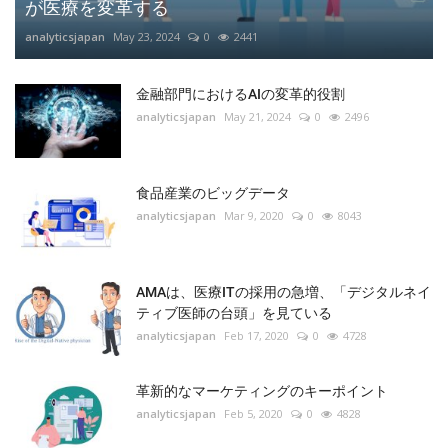
が医療を変革する
analyticsjapan
May 23, 2024
0
2441
金融部門におけるAIの変革的役割
analyticsjapan
May 21, 2024
0
2496
食品産業のビッグデータ
analyticsjapan
Mar 9, 2020
0
8043
AMAは、医療ITの採用の急増、「デジタルネイ
ティブ医師の台頭」を見ている
analyticsjapan
Feb 17, 2020
0
4728
革新的なマーケティングのキーポイント
analyticsjapan
Feb 5, 2020
0
4828