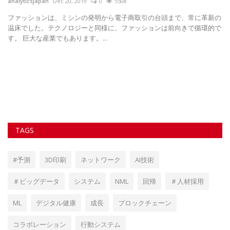
analyticsjapan
May 23, 2024
0
2441
新の
このブログでは、デジタルヘルステクノロジーが患者のエンパワーメン
的で
トを向上させ、医療を変革している方法について探求します。デジタル
革命はさまざまな産業に大きな影響を与えており、医療も例外ではあり
ません。デジタルヘルステクノロジーの登場により、患者は今や自身の
個人的な健康データをより多くの制御下に置くことができ、これにより
エンパワーメントが増し、医療に積極的に参加することができます。...
TAGS
#予測
3D印刷
ネットワーク
AI技術
＃ビッグデータ
システム
NML
回帰
＃人材採用
ML
デジタル健康
成長
ブロックチェーン
コラボレーション
行動システム