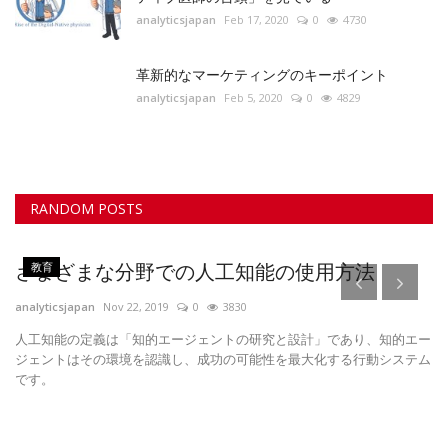
analyticsjapan
Feb 17, 2020
0
4730
革新的なマーケティングのキーポイント
analyticsjapan
Feb 5, 2020
0
4829
RANDOM POSTS
教育
さまざまな分野での人工知能の使用方法
analyticsjapan
Nov 22, 2019
0
3830
人工知能の定義は「知的エージェントの研究と設計」であり、知的エー
ジェントはその環境を認識し、成功の可能性を最大化する行動システム
です。