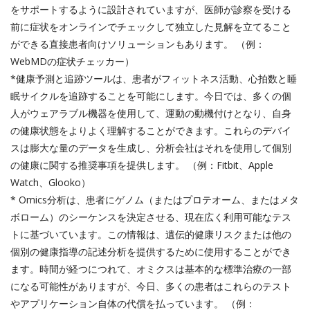
をサポートするように設計されていますが、医師が診察を受ける
前に症状をオンラインでチェックして独立した見解を立てること
ができる直接患者向けソリューションもあります。 （例：
WebMDの症状チェッカー）
*健康予測と追跡ツールは、患者がフィットネス活動、心拍数と睡
眠サイクルを追跡することを可能にします。今日では、多くの個
人がウェアラブル機器を使用して、運動の動機付けとなり、自身
の健康状態をよりよく理解することができます。これらのデバイ
スは膨大な量のデータを生成し、分析会社はそれを使用して個別
の健康に関する推奨事項を提供します。 （例：Fitbit、Apple
Watch、Glooko）
* Omics分析は、患者にゲノム（またはプロテオーム、またはメタ
ボローム）のシーケンスを決定させる、現在広く利用可能なテス
トに基づいています。この情報は、遺伝的健康リスクまたは他の
個別の健康指導の記述分析を提供するために使用することができ
ます。時間が経つにつれて、オミクスは基本的な標準治療の一部
になる可能性がありますが、今日、多くの患者はこれらのテスト
やアプリケーション自体の代償を払っています。 （例：