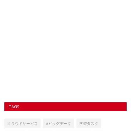
例
Ai
o
顧
店
面
ク
ド
出
ト
。
TAGS
クラウドサービス
#ビッグデータ
学習タスク