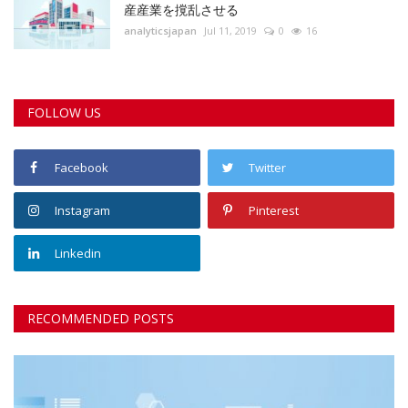
産産業を撹乱させる
analyticsjapan
Jul 11, 2019
0
16
FOLLOW US
Facebook
Twitter
Instagram
Pinterest
Linkedin
RECOMMENDED POSTS