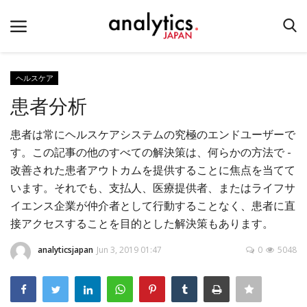
ヘルスケア
患者分析
ホーム
患者は常にヘルスケアシステムの究極のエンドユーザーで
お問い合わせ
す。この記事の他のすべての解決策は、何らかの方法で -
テクノロジー
改善された患者アウトカムを提供することに焦点を当てて
産業
います。それでも、支払人、医療提供者、またはライフサ
イエンス企業が仲介者として行動することなく、患者に直
イベント
接アクセスすることを目的とした解決策もあります。
教育
analyticsjapan
Jun 3, 2019 01:47
0
5048
企業リンク
Login