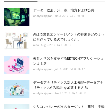
データ：政府、州、市、地方および公共
analyticsjapan
Jun 3, 2019
0
41
AIは従業員エンゲージメントの将来をどのよう
に形作っているのでしょうか。
Aino
Aug 5, 2019
0
19
教育と学習を変革するEDTECHアプリケーショ
ン１３選
analyticsjapan
Jul 11, 2019
0
17
データアナリティクス対人工知能–データアナ
リティクスがAI採用を加速する方 法
analyticsjapan
Aug 26, 2019
0
17
シリコンバレーの次のターゲット：建設、不動