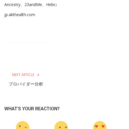
Ancestry、23andMe、Helix）
jp.akthealth.com
NEXT ARTICLE
プロバイダー分析
WHAT'S YOUR REACTION?