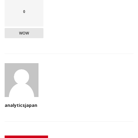
0
WOW
analyticsjapan